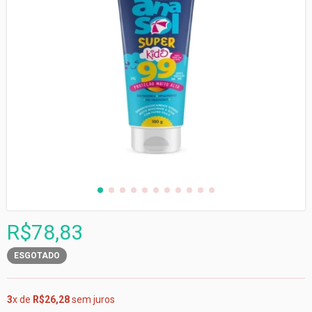
R$78,83
ESGOTADO
3
x de
R$26,28
sem juros