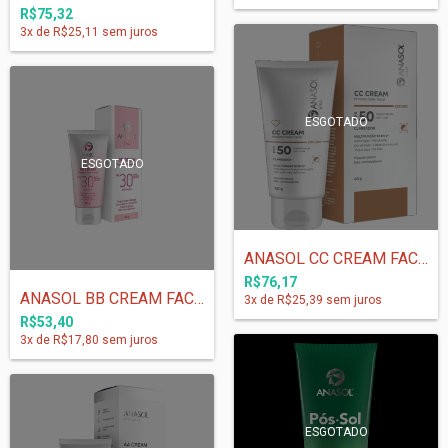
R$75,32
3
x de
R$25,11
sem juros
ESGOTADO
ESGOTADO
ANASOL CC CREAM FACIAL FPS 50 ESCURO - 6...
R$76,17
ANASOL BB CREAM FACIAL FPS 30 - 60 g
3
x de
R$25,39
sem juros
R$53,40
3
x de
R$17,80
sem juros
ESGOTADO