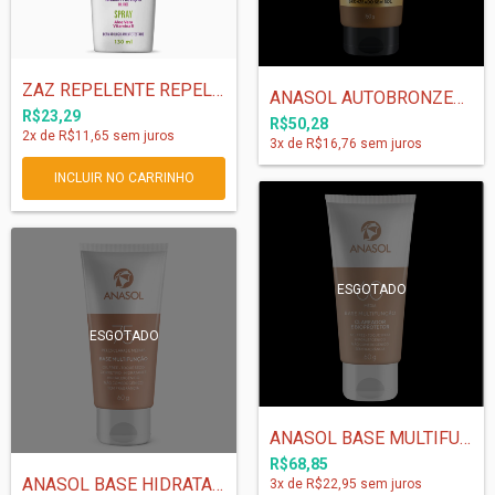
ZAZ REPELENTE REPELENTE DE INSETOS SPRAY...
ANASOL AUTOBRONZEADOR - 150 G
R$23,29
R$50,28
2
x de
R$11,65
sem juros
3
x de
R$16,76
sem juros
ESGOTADO
ESGOTADO
ANASOL BASE MULTIFUNÇÃO MÉDIA FPS 60 - 6...
R$68,85
ANASOL BASE HIDRATANTE MULTIFUNÇÃO - FPS...
3
x de
R$22,95
sem juros