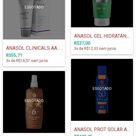
ESGOTADO
ANASOL GEL HIDRATANTE PÓS-SOL - 200 G
R$37,00
ANASOL CLINICALS AA CREAM NOTURNO 40 g
3
x de
R$12,33
sem juros
R$55,71
3
x de
R$18,57
sem juros
ESGOTADO
ESGOTADO
ANASOL PROT SOLAR AN SPORT FPS 50 - 200...