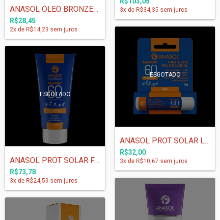
R$103,05
ANASOL ÓLEO BRONZEADOR FPS 6 - 125 ml
3
x de
R$34,35
sem juros
R$28,45
2
x de
R$14,23
sem juros
ESGOTADO
ESGOTADO
ANASOL PROT SOLAR LABIAL AN SPORT FPS 60...
R$32,00
ANASOL PROT SOLAR FACIAL AN SPORT FPS 60...
3
x de
R$10,67
sem juros
R$73,78
3
x de
R$24,59
sem juros