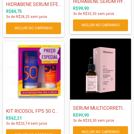
HIDRABENE SÉRUM HYALURONIC FILLER - 30 M...
HIDRABENE SERUM EFEITO PEELING - 30 ml
R$99,90
R$84,75
3
x de
R$33,30
sem juros
3
x de
R$28,25
sem juros
SÉRUM MULTICORRETIVO CLAREADOR - 30 ML
KIT RICOSOL FPS 50 CORPO 180g + FPS 50 K...
R$99,90
R$62,21
3
x de
R$33,30
sem juros
3
x de
R$20,74
sem juros