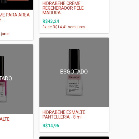
HIDRABENE CREME
REGENERADOR PELE
MADURA...
ME PARA AREA
..
R$43,24
3
x de
R$14,41
sem juros
juros
ESGOTADO
TADO
HIDRABENE ESMALTE
PANTELLERIA - 8 ml
ALTE
R$14,96