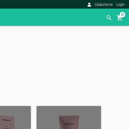
Cadastre-se
Login
0