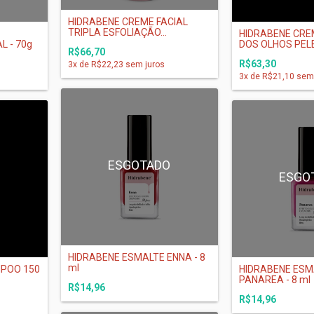
HIDRABENE CREME FACIAL
TRIPLA ESFOLIAÇÃO...
HIDRABENE CRE
 - 70g
DOS OLHOS PELE.
R$66,70
R$63,30
3
x de
R$22,23
sem juros
3
x de
R$21,10
sem 
ESGOTADO
O
ESGO
HIDRABENE ESMALTE ENNA - 8
ml
MPOO 150
HIDRABENE ESM
PANAREA - 8 ml
R$14,96
R$14,96