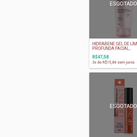
ESGOTAD
HIDRABENE GEL DE LI
PROFUNDA FACIAL...
R$47,58
3
x de
R$15,86
sem juros
ESGOTAD