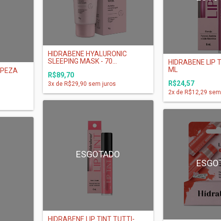
O
HIDRABENE HYALURONIC
SLEEPING MASK - 70...
HIDRABENE LIP T
ML
MPEZA
R$89,70
R$24,57
3
x de
R$29,90
sem juros
2
x de
R$12,29
sem 
ESGOTADO
ESGO
O
HIDRABENE LIP TINT TUTTI-