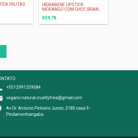
TICK FRUTAS
HIDRABENE LIPSTICK
.
MORANGO COM CHOC BRAN...
R$9,78
ONTATO
+5512991259584
vegano.natural.crueltyfree@gmail.com
Av Dr. Antonio Pinheiro Junior, 2180 casa 9 -
Pindamonhangaba