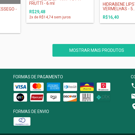
FRUTTI - 6 ml
HIDRABENE LIPS
VERMELHAS - 5..
ESSEGO -
R$29,48
R$16,40
2
x de
R$14,74
sem juros
MOSTRAR MAIS PRODUTOS
FORMAS DE PAGAMENTO
C
FORMAS DE ENVIO