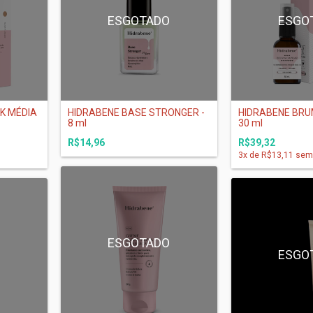
O
ESGOTADO
ESGO
K MÉDIA
HIDRABENE BASE STRONGER -
HIDRABENE BRU
8 ml
30 ml
R$14,96
R$39,32
3
x de
R$13,11
sem 
ESGOTADO
O
ESGO