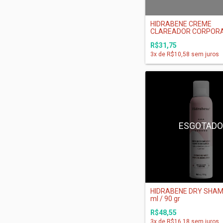
HIDRABENE CREME
CLAREADOR CORPORAL
R$31,75
3
x de
R$10,58
sem juros
ESGOTAD
HIDRABENE DRY SHA
ml / 90 gr
R$48,55
3
x de
R$16,18
sem juros