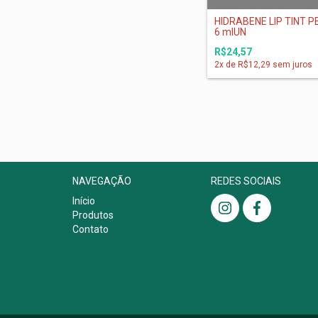
HIDRABENE LIP TINT P
6 mlUN
R$24,57
2
x de
R$12,29
sem juros
NAVEGAÇÃO
REDES SOCIAIS
Início
Produtos
Contato