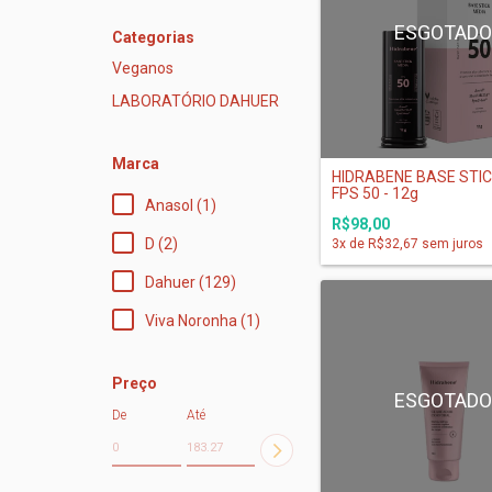
ESGOTAD
Categorias
Veganos
LABORATÓRIO DAHUER
Marca
HIDRABENE BASE STIC
FPS 50 - 12g
Anasol (1)
R$98,00
D (2)
3
x de
R$32,67
sem juros
Dahuer (129)
Viva Noronha (1)
Preço
ESGOTAD
De
Até